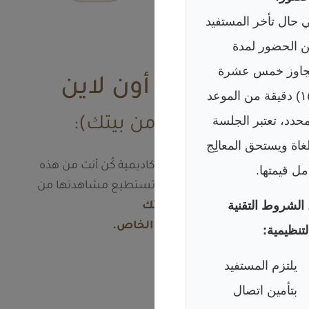
 حال تأخر المستفيد
 الحضور لمدة
جاوز خمس عشرة
كورسات أون لاين
(١٥) دقيقة من الموعد
محدد، تعتبر الجلسة
(شاهدها من بيتك):
غاة ويستحق المعالِج
ننصحك أن تبدأ رحلتك بأكاديمية كُن أنت من هذه
مل قيمتها.
الكورسات المكثفة، التي تستطيع مشاهدتها من
الشروط التقنية
بيتك
وبوقتك الخاص.
لتنظيمية:
يلتزم المستفيد
بتأمين اتصال