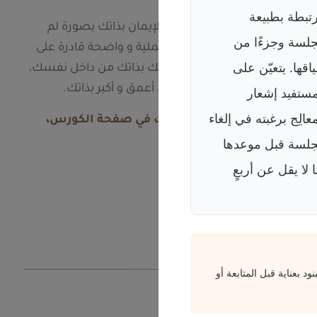
تبطة بطبيعة
في هذا الكورس سنغرس الإيمان بذاتك بصورة لم
جلسة وجزءًا من
تعهدها من قبل، بتمارين عملية و واضحة قادرة على
اقها. يتعيّن على
اختراق أصوات الخوف والشك بذاتك من داخل نفسك،
و تحويلها إلى أسباب لإيمان أعمق و أكبر بذاتك.
مستفيد إشعار
معالِج برغبته في إلغاء
محاضرة مجانية بانتظارك في صفحة الكورس،
ندعوك للاستفادة منها.
جلسة قبل موعدها
ا لا يقل عن أربعٍ
اشترك الآن
د بعناية قبل المتابعة أو