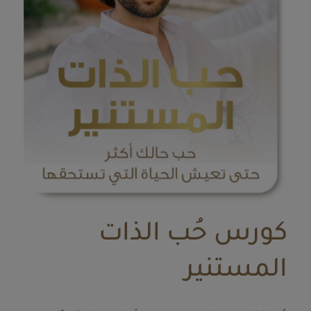
كورس حُب الذات
المستنير