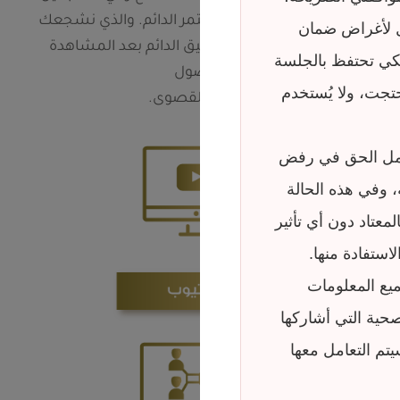
لنحفّزك على التطور المستمر الدائم. والذي نشجعك
 لأغراض ضمان
على فعله الآن، هو التطبيق الدائم بعد المشاهدة
كي تحتفظ بالجلسة
للوصول
احتجت، ولا يُستخدم
للفائدة القصوى.
كامل الحق في رفض
 وفي هذه الحالة
لمعتاد دون أي تأثير
ستفادة منها.
جميع المعلومات
حية التي أشاركها
تم التعامل معها