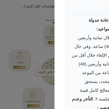
ننصحك البدء هنا (كورسات اون لاين)…
عادة جدولة
1
مواعيد:
ال ثمانية وأربعين
(48) ساعة. وفي حال
2
5
 الإلغاء خلال أقل من
ثمانية وأربعين (48)
عة من الموعد
محدد، يستحق
3
4
معالِج كامل قيمة
جلسة.
٢.
التأخر وعدم
حضور: